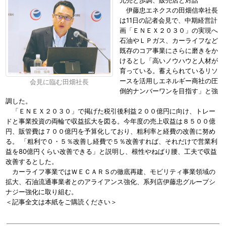
元売と歩調、販売店と対話
伊藤忠エネクスの田畑信幸社長
は11日の記者会見で、中期経営計
画「ＥＮＥＸ２０３０」の実現へ
石油やＬＰガス、カーライフなど
既存のコア事業にさらに磨きをか
けるとし「高いノウハウと人材が
育っている。蓄えられているリソ
ースを活用しエネルギー商社の圧
会見に臨む田畑社長
倒的ナンバーワンを目指す」と強
調した。
「ＥＮＥＸ２０３０」で掲げた税引後利益２００億円に向け、トレー
ドと事業投資の両輪で収益拡大を図る。今年度の売上収益は８５００億
円、販管費は７００億円を予算化しており、粗利率と経費の改善に努め
る。 「粗利で０・５％改善し経費で５％改善すれば、それだけで営業利
益を80億円くらい改善できる」と説明し、根性やねばり腰、工夫で収益
改善するとした。
カーライフ事業ではＷＥＣＡＲＳの徹底再建、モビリティ事業領域の
拡大、石油流通事業者とのアライアンス強化、系列店伊藤忠グループシ
ナジー強化に取り組む。
＜記事全文は本紙をご購読ください＞