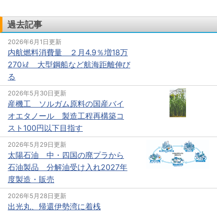
過去記事
2026年6月1日更新
内航燃料消費量 ２月4.9％増18万
270㎘ 大型鋼船など航海距離伸び
る
2026年5月30日更新
産機工 ソルガム原料の国産バイ
オエタノール 製造工程再構築コ
スト100円以下目指す
2026年5月29日更新
太陽石油 中・四国の廃プラから
石油製品 分解油受け入れ2027年
度製造・販売
2026年5月28日更新
出光丸、帰還伊勢湾に着桟