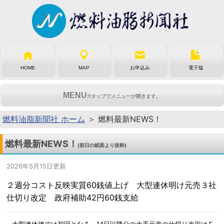
HOME
MAP
お申込み
電子版
MENU
※タップでメニューが開きます。
燃料油脂新聞社 ホーム
＞ 燃料最新NEWS！
燃料最新NEWS！
(前日の紙面より抜粋)
2026年5月15日更新
２週分コスト反映実質60銭値上げ 大型連休明け元売３社
仕切り改定 政府補助42円60銭支給