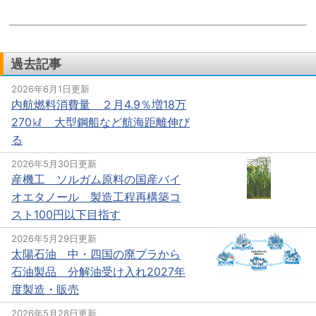
過去記事
2026年6月1日更新
内航燃料消費量 ２月4.9％増18万
270㎘ 大型鋼船など航海距離伸び
る
2026年5月30日更新
産機工 ソルガム原料の国産バイ
オエタノール 製造工程再構築コ
スト100円以下目指す
2026年5月29日更新
太陽石油 中・四国の廃プラから
石油製品 分解油受け入れ2027年
度製造・販売
2026年5月28日更新