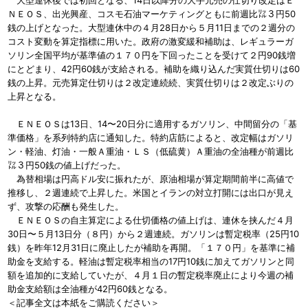
大型連休後では初回となる、14日以降分の大手元売の仕切り改定はＥ
ＮＥＯＳ、出光興産、コスモ石油マーケティングともに前週比㍑３円50
銭の上げとなった。大型連休中の４月28日から５月11日までの２週分の
コスト変動を算定指標に用いた。政府の激変緩和補助は、レギュラーガ
ソリン全国平均が基準値の１７０円を下回ったことを受けて２円90銭増
にとどまり、42円60銭が支給される。補助を織り込んだ実質仕切りは60
銭の上昇。元売算定仕切りは２改定連続続、実質仕切りは２改定ぶりの
上昇となる。
ＥＮＥＯＳは13日、14〜20日分に適用するガソリン、中間留分の「基
準価格」を系列特約店に通知した。特約店筋によると、改定幅はガソリ
ン・軽油、灯油・一般Ａ重油・ＬＳ（低硫黄）Ａ重油の全油種が前週比
㍑３円50銭の値上げだった。
為替相場は円高ドル安に振れたが、原油相場が算定期間前半に高値で
推移し、２週連続で上昇した。米国とイランの対立打開には出口が見え
ず、攻撃の応酬も発生した。
ＥＮＥＯＳの自主算定による仕切価格の値上げは、連休を挟んだ４月
30日〜５月13日分（８円）から２週連続。ガソリンは暫定税率（25円10
銭）を昨年12月31日に廃止したが補助を再開。「１７０円」を基準に補
助金を支給する。軽油は暫定税率相当の17円10銭に加えてガソリンと同
額を追加的に支給していたが、４月１日の暫定税率廃止により今週の補
助金支給額は全油種が42円60銭となる。
＜記事全文は本紙をご購読ください＞